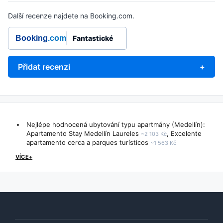
Další recenze najdete na Booking.com.
Booking
.com
Fantastické
Přidat recenzi
+
Nejlépe hodnocená ubytování typu apartmány (Medellín):
Apartamento Stay Medellín Laureles
,
Excelente
~2 103 Kč
apartamento cerca a parques turísticos
~1 563 Kč
VÍCE+