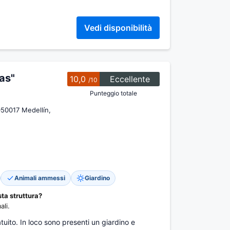
Vedi disponibilità
as"
10,0
Eccellente
/10
Punteggio totale
050017 Medellín,
Animali ammessi
Giardino
ta struttura?
li.
atuito. In loco sono presenti un giardino e