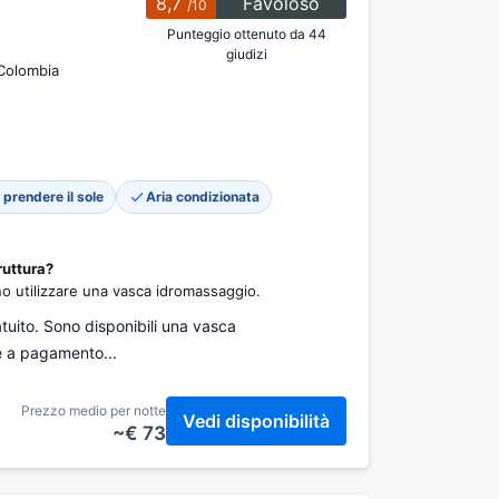
8,7
Favoloso
/10
Punteggio ottenuto da 44
giudizi
Colombia
prendere il sole
Aria condizionata
ruttura?
no utilizzare una vasca idromassaggio.
atuito. Sono disponibili una vasca
e a pagamento...
Prezzo medio per notte
Vedi disponibilità
~€ 73