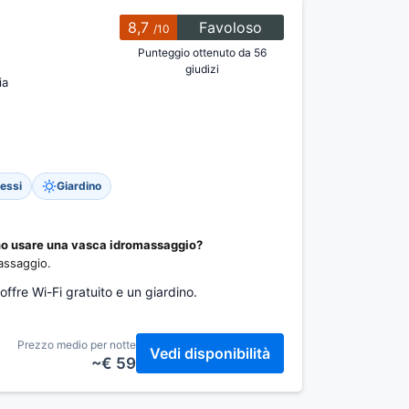
8,7
Favoloso
/10
Punteggio ottenuto da 56
giudizi
ia
essi
Giardino
ono usare una vasca idromassaggio?
massaggio.
offre Wi-Fi gratuito e un giardino.
Prezzo medio per notte
Vedi disponibilità
~€ 59