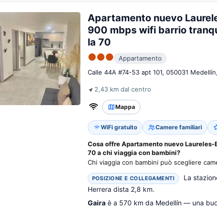
Apartamento nuevo Laurel
900 mbps wifi barrio tranqu
la 70
●●●
Appartamento
Calle 44A #74-53 apt 101, 050031 Medellín
2,43 km dal centro
Mappa
WiFi gratuito
Camere familiari
Cosa offre Apartamento nuevo Laureles-Es
70 a chi viaggia con bambini?
Chi viaggia con bambini può scegliere camer
La stazion
POSIZIONE E COLLEGAMENTI
Herrera dista 2,8 km.
Gaira
è a 570 km da Medellín — una buon