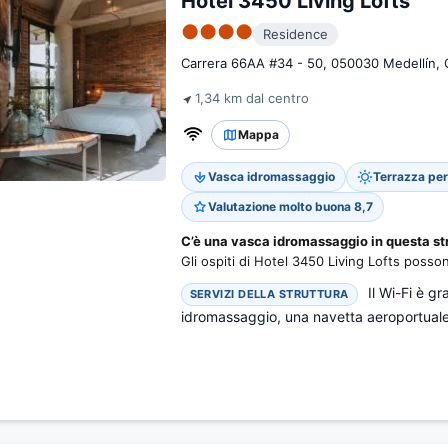
Hotel 3450 Living Lofts
●●●●
Residence
Carrera 66AA #34 - 50, 050030 Medellín, 
1,34 km dal centro
Mappa
Vasca idromassaggio
Terrazza per 
Valutazione molto buona 8,7
C’è una vasca idromassaggio in questa st
Gli ospiti di Hotel 3450 Living Lofts posso
Il Wi-Fi è gr
SERVIZI DELLA STRUTTURA
idromassaggio, una navetta aeroportual