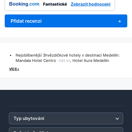
Booking
.com
Fantastické
Zobrazit hodnocení
Přidat recenzi
+
Nejoblíbenější 3hvězdičkové hotely v destinaci Medellín:
Mandala Hotel Centro
,
Hotel Aura Medellin
~585 Kč
VÍCE+
Typ ubytování